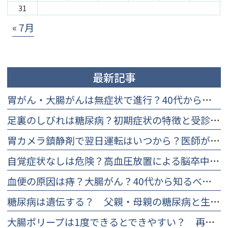
31
« 7月
最新記事
胃がん・大腸がんは無症状で進行？40代から知るべき早期検査と理由
足裏のしびれは糖尿病？初期症状の特徴と受診を迷う方への改善策
胃カメラ鎮静剤で翌日運転はいつから？医師が教える安全基準と判断法
自覚症状なしは危険？高血圧放置による脳卒中・心筋梗塞リスクと受診目安
血便の原因は痔？大腸がん？40代から知るべき違いと痛くない検査
糖尿病は遺伝する？ 父親・母親の糖尿病と生活習慣の重要性
大腸ポリープは1度できるとできやすい？ 再発率と再発防止について