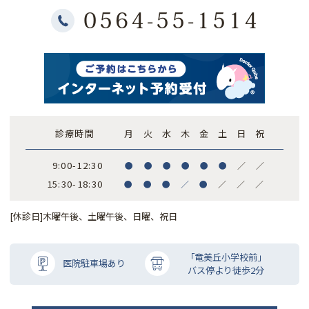
0564-55-1514
診療時間
月
火
水
木
金
土
日
祝
9:00-12:30
●
●
●
●
●
●
／
／
15:30-18:30
●
●
●
／
●
／
／
／
[休診日]木曜午後、土曜午後、日曜、祝日
「竜美丘小学校前」
医院駐車場あり
バス停より徒歩2分