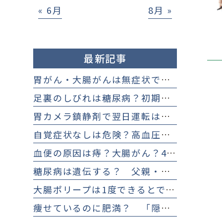
« 6月
8月 »
最新記事
胃がん・大腸がんは無症状で進行？40代から知るべき早期検査と理由
足裏のしびれは糖尿病？初期症状の特徴と受診を迷う方への改善策
胃カメラ鎮静剤で翌日運転はいつから？医師が教える安全基準と判断法
自覚症状なしは危険？高血圧放置による脳卒中・心筋梗塞リスクと受診目安
血便の原因は痔？大腸がん？40代から知るべき違いと痛くない検査
糖尿病は遺伝する？ 父親・母親の糖尿病と生活習慣の重要性
大腸ポリープは1度できるとできやすい？ 再発率と再発防止について
痩せているのに肥満？ 「隠れ肥満」で体脂肪率を下げる食事や対策について