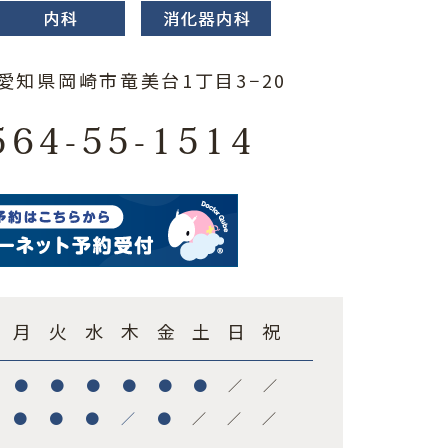
3 愛知県岡崎市竜美台1丁目3−20
564-55-1514
月
火
水
木
金
土
日
祝
●
●
●
●
●
●
／
／
●
●
●
／
●
／
／
／