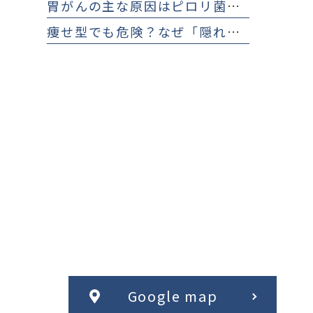
胃がんの主な原因はピロリ菌？ ピロリ菌感染のリスクと早期発見の大切さ
痩せ型でも危険？なぜ「隠れ肥満」は怖い？ 見分け方とチェックリスト
Google map