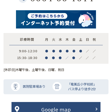
診療時間
月
火
水
木
金
土
日
祝
9:00-12:30
●
●
●
●
●
●
／
／
15:30-18:30
●
●
●
／
●
／
／
／
[休診日]木曜午後、土曜午後、日曜、祝日
「竜美丘小学校前」
医院駐車場あり
バス停より徒歩2分
Google map