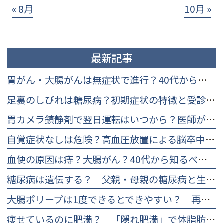
« 8月
10月 »
最新記事
胃がん・大腸がんは無症状で進行？40代から知るべき早期検査と理由
足裏のしびれは糖尿病？初期症状の特徴と受診を迷う方への改善策
胃カメラ鎮静剤で翌日運転はいつから？医師が教える安全基準と判断法
自覚症状なしは危険？高血圧放置による脳卒中・心筋梗塞リスクと受診目安
血便の原因は痔？大腸がん？40代から知るべき違いと痛くない検査
糖尿病は遺伝する？ 父親・母親の糖尿病と生活習慣の重要性
大腸ポリープは1度できるとできやすい？ 再発率と再発防止について
痩せているのに肥満？ 「隠れ肥満」で体脂肪率を下げる食事や対策について