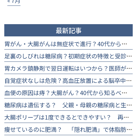
« 7月
最新記事
胃がん・大腸がんは無症状で進行？40代から知るべき早期検査と理由
足裏のしびれは糖尿病？初期症状の特徴と受診を迷う方への改善策
胃カメラ鎮静剤で翌日運転はいつから？医師が教える安全基準と判断法
自覚症状なしは危険？高血圧放置による脳卒中・心筋梗塞リスクと受診目安
血便の原因は痔？大腸がん？40代から知るべき違いと痛くない検査
糖尿病は遺伝する？ 父親・母親の糖尿病と生活習慣の重要性
大腸ポリープは1度できるとできやすい？ 再発率と再発防止について
痩せているのに肥満？ 「隠れ肥満」で体脂肪率を下げる食事や対策について