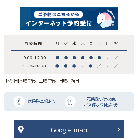
診療時間
月
火
水
木
金
土
日
祝
9:00-12:30
●
●
●
●
●
●
／
／
15:30-18:30
●
●
●
／
●
／
／
／
[休診日]木曜午後、土曜午後、日曜、祝日
「竜美丘小学校前」
医院駐車場あり
バス停より徒歩2分
Google map