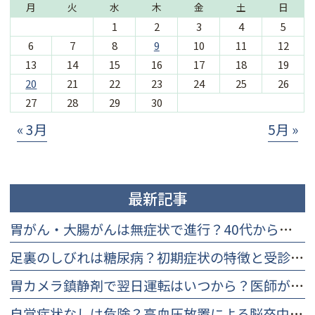
月
火
水
木
金
土
日
1
2
3
4
5
6
7
8
9
10
11
12
13
14
15
16
17
18
19
20
21
22
23
24
25
26
27
28
29
30
« 3月
5月 »
最新記事
胃がん・大腸がんは無症状で進行？40代から知るべき早期検査と理由
足裏のしびれは糖尿病？初期症状の特徴と受診を迷う方への改善策
胃カメラ鎮静剤で翌日運転はいつから？医師が教える安全基準と判断法
自覚症状なしは危険？高血圧放置による脳卒中・心筋梗塞リスクと受診目安