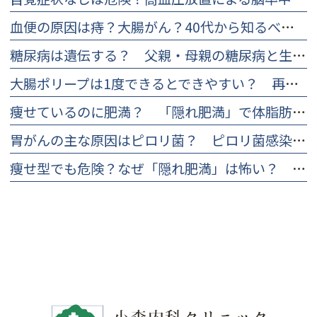
血便の原因は痔？大腸がん？40代から知るべき違いと痛くない検査
糖尿病は遺伝する？ 父親・母親の糖尿病と生活習慣の重要性
大腸ポリープは1度できるとできやすい？ 再発率と再発防止について
痩せているのに肥満？ 「隠れ肥満」で体脂肪率を下げる食事や対策について
胃がんの主な原因はピロリ菌？ ピロリ菌感染のリスクと早期発見の大切さ
痩せ型でも危険？なぜ「隠れ肥満」は怖い？ 見分け方とチェックリスト