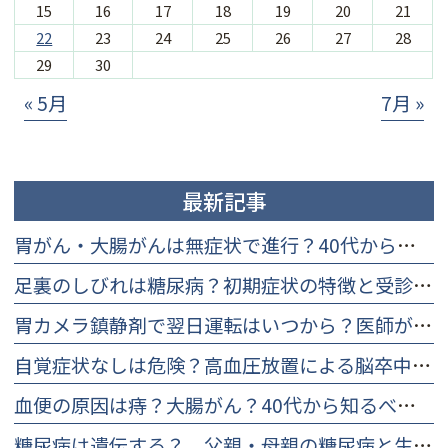
15
16
17
18
19
20
21
22
23
24
25
26
27
28
29
30
« 5月
7月 »
最新記事
胃がん・大腸がんは無症状で進行？40代から知るべき早期検査と理由
足裏のしびれは糖尿病？初期症状の特徴と受診を迷う方への改善策
胃カメラ鎮静剤で翌日運転はいつから？医師が教える安全基準と判断法
自覚症状なしは危険？高血圧放置による脳卒中・心筋梗塞リスクと受診目安
血便の原因は痔？大腸がん？40代から知るべき違いと痛くない検査
糖尿病は遺伝する？ 父親・母親の糖尿病と生活習慣の重要性