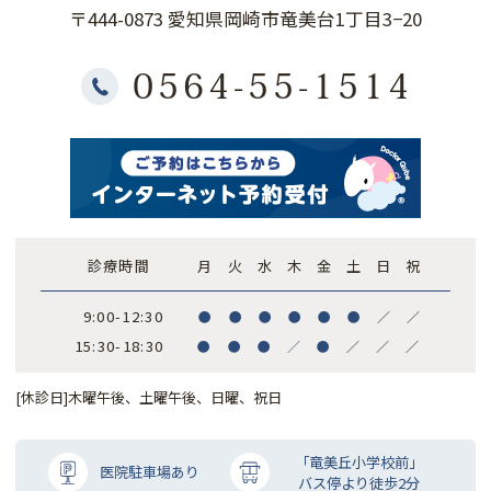
〒444-0873 愛知県岡崎市竜美台1丁目3−20
0564-55-1514
診療時間
月
火
水
木
金
土
日
祝
9:00-12:30
●
●
●
●
●
●
／
／
15:30-18:30
●
●
●
／
●
／
／
／
[休診日]木曜午後、土曜午後、日曜、祝日
「竜美丘小学校前」
医院駐車場あり
バス停より徒歩2分